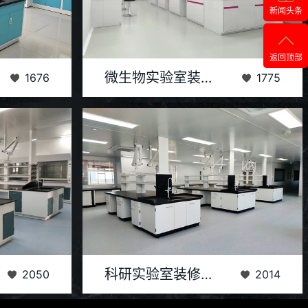
新闻头条
返回顶部
殊需求，如无菌
微生物实验室作为科学探索与技术应用的前沿阵地，
微生物实验室装修设计
1676
1775
先进的装修材料
其装修设计的重要性不言而喻。一个精心规划、科学
布局的微...
，分为试剂准备
科研实验室的装修设计至关重要，它不仅要满足实验
科研实验室装修设计
2050
2014
物分析区，各区域
功能需求，还需确保科研人员的工作安全与舒适度。
设计时要...