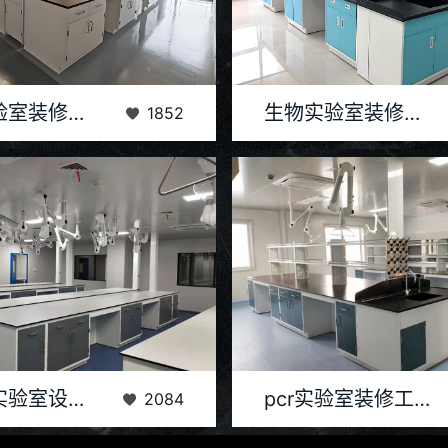
室装修建设项目，旨在打造一个现代
设计过程中，充分考虑了实验室的特
医院实验室装修建设
生物实验室装修设计
1852
科研与检测环境。项目团队深入调研，
操作、生物安全、实验流程等。采用
精心设计，...
和工艺，...
验室设计装修注重功能性与舒适性的结
实验室设计装修后的实验室布局合理
动物房实验室设计装修
pcr实验室装修工程
2084
物提供了理想的生存环境。实验室内设
区、样本制备区、PCR扩增区和产
置了清洁...
相互独...