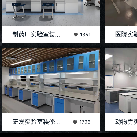
制药厂实验室设计与装修是一个高度专业化且要求严
深圳医院实验
制药厂实验室装修设计
1851
格的过程，旨在确保实验室环境能够满足药品研发、
化、高效能的
质量控制...
研发实验室装修建设是一个从规划到实施的全过程，
​该动物房实
研发实验室装修建设
1726
旨在打造一个功能齐全、安全高效的科研环境。该案
合，为实验动
例注重实...