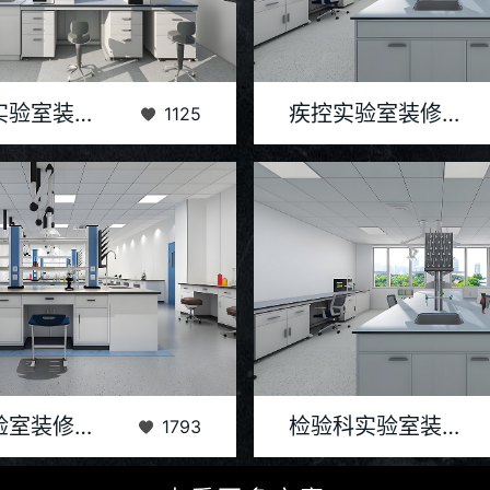
的快速发展，制药厂实验室作为新药研
疾控实验室装修设计是一项复杂而系
制药厂实验室装修建设方案
疾控实验室装修设计方案
1125
及生产验证的核心场所，其装修建设的
综合考虑实验室的功能性、安全性和
重要性日...
合理的布...
为科研与教学的重要场所，其装修设计
检验科实验室是医院或科研机构中进
院校实验室装修设计解决方案
检验科实验室装修设计解决方案
1793
环境的舒适性、安全性，还直接影响到
疫、微生物等检验的重要场所，其装
实验结果...
实验室的...